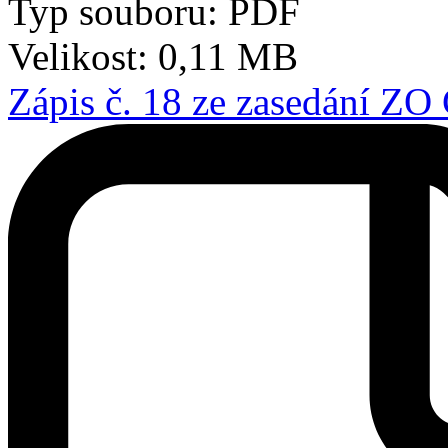
Typ souboru: PDF
Velikost: 0,11 MB
Zápis č. 18 ze zasedání ZO