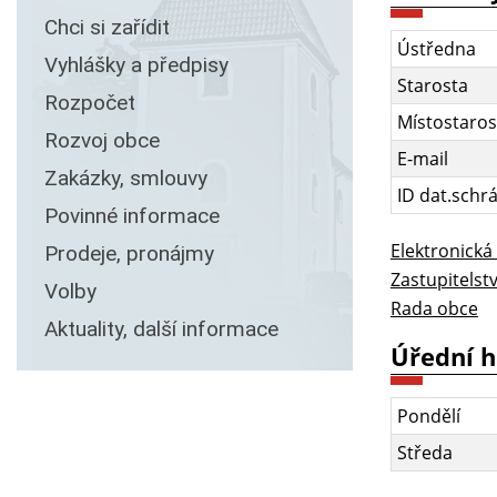
Chci si zařídit
Ústředna
Vyhlášky a předpisy
Starosta
Rozpočet
Místostaros
Rozvoj obce
E-mail
Zakázky, smlouvy
ID dat.schr
Povinné informace
Elektronická
Prodeje, pronájmy
Zastupitelst
Volby
Rada obce
Aktuality, další informace
Úřední 
Pondělí
Středa