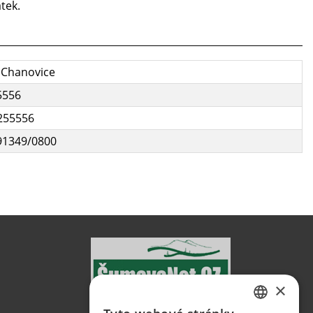
tek.
 Chanovice
5556
255556
91349/0800
×
ŠumavaNet.CZ - informace o regionu