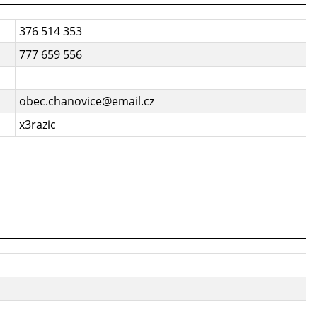
376 514 353
777 659 556
obec.chanovice@email.cz
x3razic