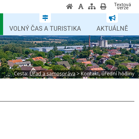
Textová
verze
VOLNÝ ČAS A TURISTIKA
AKTUÁLNĚ
Cesta:
Úřad a samospráva
>
Kontakt, úřední hodiny