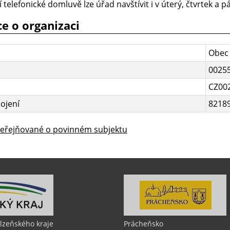
telefonické domluvě lze úřad navštívit i v úterý, čtvrtek a pá
e o organizaci
Obec
0025
CZ00
ojení
8218
veřejňované o povinném subjektu
Plzeňského kraje
Prácheňsko