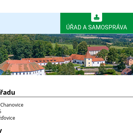
ÚŘAD A SAMOSPRÁVA
úřadu
 Chanovice
6
žďovice
y