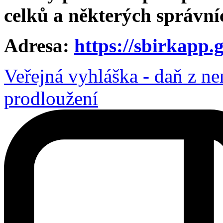
celků a některých správní
Adresa:
https://sbirkapp.
Veřejná vyhláška - daň z n
prodloužení