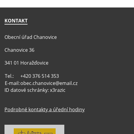
KONTAKT
Obecní úřad Chanovice
Chanovice 36
341 01 Horažďovice
Tel.:
+420 376 514 353
E-mail:
obec.chanovice@email.cz
ID datové schránky: x3razic
Podrobné kontakty a úřední hodiny