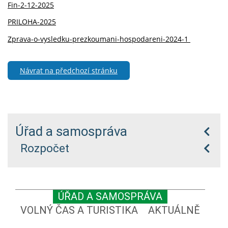
Fin-2-12-2025
PRILOHA-2025
Zprava-o-vysledku-prezkoumani-hospodareni-2024-1
Návrat na předchozí stránku
Úřad a samospráva
Rozpočet
ÚŘAD A SAMOSPRÁVA
VOLNÝ ČAS A TURISTIKA
AKTUÁLNĚ