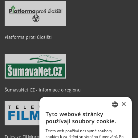
Platforma proti úložišti
ŠumavaNet.CZ - informace o regionu
×
Tyto webové stránky
CZECH
používají soubory cookie.
GERMAN
Tento web používá nezbytné soubory
Televize FILMpro
cookies k zajištění správného fungování. Po
ENGLISH