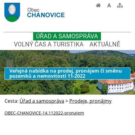
ÚŘAD A SAMOSPRÁVA
VOLNÝ ČAS A TURISTIKA
AKTUÁLNĚ
Veřejná nabídka na prodej, pronájem či směnu
pozemků a nemovitostí 11-2022
Cesta:
Úřad a samospráva
>
Prodeje, pronájmy
OBEC-CHANOVICE-14.112022-pronajem