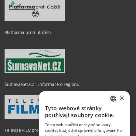
Platforma proti úložišti
ŠumavaNet.CZ - informace o regionu
×
Tyto webové stránky
CZECH
používají soubory cookie.
GERMAN
Tento web používá nezbytné soubory
Televize FILMpro
cookies k zajištění správného fungování. Po
ENGLISH