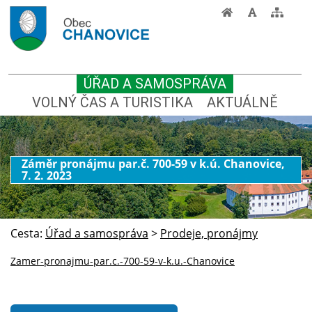
ÚŘAD A SAMOSPRÁVA
VOLNÝ ČAS A TURISTIKA
AKTUÁLNĚ
Záměr pronájmu par.č. 700-59 v k.ú. Chanovice,
7. 2. 2023
Cesta:
Úřad a samospráva
>
Prodeje, pronájmy
Zamer-pronajmu-par.c.-700-59-v-k.u.-Chanovice