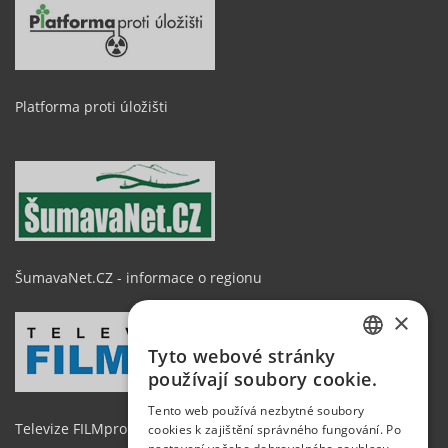
Platforma proti úložišti
ŠumavaNet.CZ - informace o regionu
×
Tyto webové stránky
CZECH
používají soubory cookie.
GERMAN
Tento web používá nezbytné soubory
Televize FILMpro
cookies k zajištění správného fungování. Po
ENGLISH