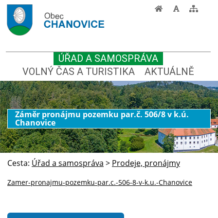
ÚŘAD A SAMOSPRÁVA
VOLNÝ ČAS A TURISTIKA
AKTUÁLNĚ
Záměr pronájmu pozemku par.č. 506/8 v k.ú.
Chanovice
Cesta:
Úřad a samospráva
>
Prodeje, pronájmy
Zamer-pronajmu-pozemku-par.c.-506-8-v-k.u.-Chanovice