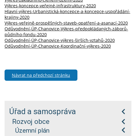
Výkres-koncepce-veřejné-infrastruktury-2020
Hlavní-výkres-Urbanistická-koncepce-a-koncepce-uspořádání-
krajiny-2020
Výkres-veřejně-prospěšných-staveb-opatření-a-asanací-2020
Odůvodnění-ÚP-Chanovice-Výkres-předpokládaných-záborů-
půdního-fondu-2020
Odůvodnění-ÚP-Chanovice-výkres-širších-vztahů-2020
Odůvodnění-ÚP-Chanovice-Koordinační-výkres-2020
Návrat na předchozí stránku
Úřad a samospráva
Rozvoj obce
Územní plán