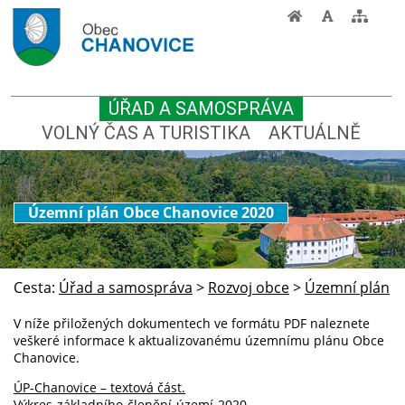
ÚŘAD A SAMOSPRÁVA
VOLNÝ ČAS A TURISTIKA
AKTUÁLNĚ
Územní plán Obce Chanovice 2020
Cesta:
Úřad a samospráva
>
Rozvoj obce
>
Územní plán
V níže přiložených dokumentech ve formátu PDF naleznete
veškeré informace k aktualizovanému územnímu plánu Obce
Chanovice.
ÚP-Chanovice – textová část.
Výkres-základního-členění-území-2020