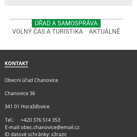
ÚŘAD A SAMOSPRÁVA
VOLNÝ ČAS A TURISTIKA
AKTUÁLNĚ
KONTAKT
Obecní úřad Chanovice
Chanovice 36
341 01 Horažďovice
Tel.:
+420 376 514 353
E-mail:
obec.chanovice@email.cz
ID datové schránky: x3razic