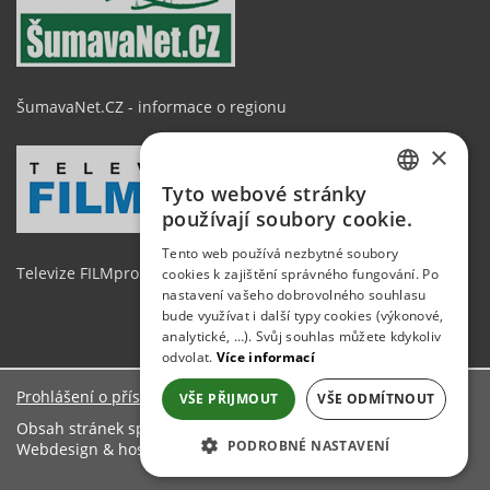
ŠumavaNet.CZ - informace o regionu
×
Tyto webové stránky
CZECH
používají soubory cookie.
GERMAN
Tento web používá nezbytné soubory
Televize FILMpro
cookies k zajištění správného fungování. Po
ENGLISH
nastavení vašeho dobrovolného souhlasu
bude využívat i další typy cookies (výkonové,
analytické, …). Svůj souhlas můžete kdykoliv
odvolat.
Více informací
Prohlášení o přístupnosti
VŠE PŘIJMOUT
VŠE ODMÍTNOUT
Obsah stránek spravuje: Obecní úřad Chanovice
PODROBNÉ NASTAVENÍ
Webdesign & hosting:
ŠumavaNet.CZ
NEZBYTNĚ NUTNÉ SOUBORY