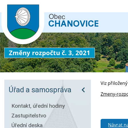
Změny rozpočtu č. 3, 2021
Viz přiložen
Úřad a samospráva
Zmeny-rozpo
Kontakt, úřední hodiny
Zastupitelstvo
Návrat n
Úřední deska