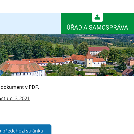
ÚŘAD A SAMOSPRÁVA
ý dokument v PDF.
ctu-c.-3-2021
a předchozí stránku