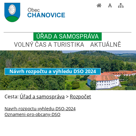
ÚŘAD A SAMOSPRÁVA
VOLNÝ ČAS A TURISTIKA
AKTUÁLNĚ
Návrh rozpočtu a výhledu DSO 2024
Cesta:
Úřad a samospráva
>
Rozpočet
Navrh-rozpoctu-vyhledu-DSO-2024
Oznameni-pro-obcany-DSO