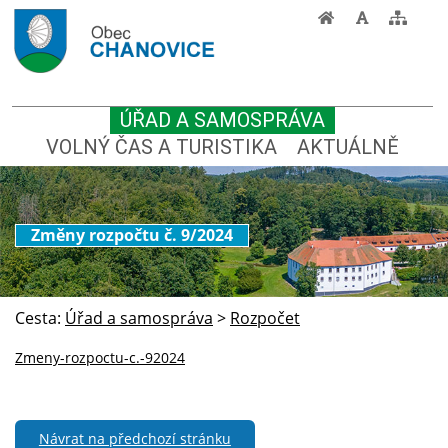
ÚŘAD A SAMOSPRÁVA
VOLNÝ ČAS A TURISTIKA
AKTUÁLNĚ
Změny rozpočtu č. 9/2024
Cesta:
Úřad a samospráva
>
Rozpočet
Zmeny-rozpoctu-c.-92024
Návrat na předchozí stránku