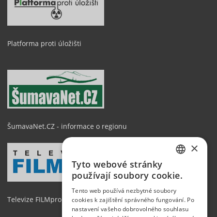
Platforma proti úložišti
ŠumavaNet.CZ - informace o regionu
×
Tyto webové stránky
CZECH
používají soubory cookie.
GERMAN
Tento web používá nezbytné soubory
Televize FILMpro
cookies k zajištění správného fungování. Po
ENGLISH
nastavení vašeho dobrovolného souhlasu