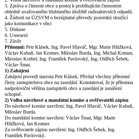
3. Zpráva o činnosti obce a postoj k probíhajícím činnostem
ohledně uvažovaného hlubinného úložiště radioaktivních odpadů.
4. Žádosti na ÚZSVM o bezúplatné převody pozemků sloužící
jako komunikace v obci
5. Diskuse
6. Usnesení
7. Závěr
Přítomni:
Petr Klásek, Ing. Pavel Hlaváč, Mgr. Marie Hlůžková,
Václav Kubaň, Jan Kestner, Miloslav Burda, Ing. Michal Koman,
Miroslav Korbel, Ing. František Pavlovský, Ing. Oldřich Šebek,
Václav Šmat.
1) Zahájení
Zahájení provedl starosta Petr Klásek. Přivítal všechny přítomné
členy zastupitelstva obce na zasedání. Konstatoval, že je přítomna
nadpoloviční většina zastupitelů obce a zasedání je usnášení
schopné.
2) Volba návrhové a mandátní komise a ověřovatelů zápisu
Do návrhové komise navrženi: Ing. Pavel Hlaváč, Václav Kubaň,
Miloslav Burda.
Do mandátní komise navrženi: Václav Šmat, Mgr. Marie
Hlůžková, Jan Kestner.
Za ověřovatele zápisu navrženi: Ing. Oldřich Šebek, Ing.
František Pavlovský.