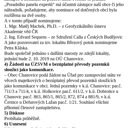
„Poradního panelu expertů“ má účastnit zástupce naší obce či jeho
náhradník, požadujeme, aby nominace od dotčených obcí byla
rozšířena na dvě osoby.
A v tomto případě nominujeme:
1. Mgr. Matěj Machek, Ph.D. – z Geofyzikálního ústavu
Akademie věd ČR
2. Ing. Edvard Sequens – ze Sdružení Calla z Českých Budějovic
A jako pozorovatel za tzv. lokalitu Březový potok nominujeme
Petra Kláska.
Bude společně jednáno s dalšími starosty ze zdejší lokality,
jednání bude 2. 10. 2019 na OÚ Chanovice.
4) Žádosti na ÚZSVM o bezúplatné převody pozemků
sloužící jako komunikace.
– Obec Chanovice podá žádost na Úřad pro zastupování státu ve
věcech majetkových o bezúplatný převod pozemků sloužících
jako komunikace v obci. Jedná pozemky v k.ú. Chanovice: par.č.
711/3 a 711/4, v k.ú. Holkovice par.č. 611/2, v k.ú. Dobrotice u
Chanovic par.č. 863, 865/1, 865/2, 872, 874 a 881/9, v k.ú.
Černice u Defurových Lažan par.č. 1/21. Souhlasí všichni
přítomní členové zastupitelstva.
5) Diskuse
Probíhala průběžně.
6) Usnesení