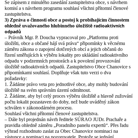
Se zápisem z minulého zasedání zastupitelstva obce, s návrhem
komisí a s návrhem programu souhlasí všichni přítomní členové
zastupitelstva.
3) Zpráva o činnosti obce a postoj k probíhajícím činnostem
úložiště radioaktivních
ohledně uvažovaného hlubinného
odpadů
– Právník Mgr. P. Doucha vypracoval pro „Platformu proti
úložišti, obce a občané hájí svá práva“ připomínky k věcnému
záměru zákona o zapojení dotčených obcí a jejich občanů do
řízení směřujících k výběru lokality pro ukládání radioaktivního
odpadu v podzemních prostorách a k povolení provozování
úložiště radioaktivních odpadů. Zastupitelstvo Obce Chanovice s
připomínkami souhlasí. Doplňuje však tuto verzi o dva
požadavky:
1. Žádáme právo veta pro jednotlivé obce, aby mohly budování
úložiště na svém správním území odmítnout.
2. Žádáme, aby byl celý proces výběru úložiště a hlavně zužování
počtu lokalit pozastaven do doby, než bude uváděný zákon
schválen v zákonodárném procesu.
Souhlasí všichni přítomní členové zastupitelstva.
– Dále byl projednán návrh ředitele SÚRAO JUDr. Prachaře a
pravidla ohledně záměru „Poradního panelu expertů“. Přes řadu
výhrad rozhodnuto zaslat za Obec Chanovice nominaci na
zástupce a nominaci na pozorovatele. Protože se jednání