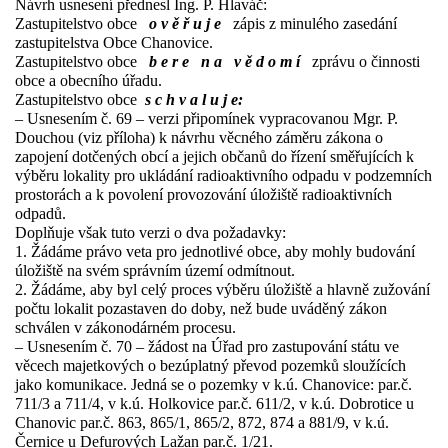
Návrh usnesení přednesl Ing. P. Hlaváč:
Zastupitelstvo obce
o v ě ř u j e
zápis z minulého zasedání
zastupitelstva Obce Chanovice.
Zastupitelstvo obce
b e r e n a v ě d o m í
zprávu o činnosti
obce a obecního úřadu.
Zastupitelstvo obce
s c h v a l u j e:
– Usnesením č. 69 – verzi připomínek vypracovanou Mgr. P.
Douchou (viz příloha) k návrhu věcného záměru zákona o
zapojení dotčených obcí a jejich občanů do řízení směřujících k
výběru lokality pro ukládání radioaktivního odpadu v podzemních
prostorách a k povolení provozování úložiště radioaktivních
odpadů.
Doplňuje však tuto verzi o dva požadavky:
1. Žádáme právo veta pro jednotlivé obce, aby mohly budování
úložiště na svém správním území odmítnout.
2. Žádáme, aby byl celý proces výběru úložiště a hlavně zužování
počtu lokalit pozastaven do doby, než bude uváděný zákon
schválen v zákonodárném procesu.
– Usnesením č. 70 – žádost na Úřad pro zastupování státu ve
věcech majetkových o bezúplatný převod pozemků sloužících
jako komunikace. Jedná se o pozemky v k.ú. Chanovice: par.č.
711/3 a 711/4, v k.ú. Holkovice par.č. 611/2, v k.ú. Dobrotice u
Chanovic par.č. 863, 865/1, 865/2, 872, 874 a 881/9, v k.ú.
Černice u Defurových Lažan par.č. 1/21.