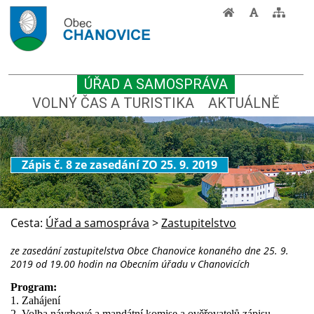
ÚŘAD A SAMOSPRÁVA
VOLNÝ ČAS A TURISTIKA
AKTUÁLNĚ
Zápis č. 8 ze zasedání ZO 25. 9. 2019
Cesta:
Úřad a samospráva
>
Zastupitelstvo
ze zasedání zastupitelstva Obce Chanovice konaného dne 25. 9.
2019 od 19.00 hodin na Obecním úřadu v Chanovicích
Program:
1. Zahájení
2. Volba návrhové a mandátní komise a ověřovatelů zápisu