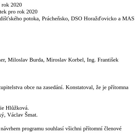
a rok 2020
tek pro rok 2020
Hradišťského potoka, Prácheňsko, DSO Horažďovicko a MAS
er, Miloslav Burda, Miroslav Korbel, Ing. František
tupitelstva obce na zasedání. Konstatoval, že je přítomna
ie Hlůžková.
ký, Václav Šmat.
s návrhem programu souhlasí všichni přítomní členové