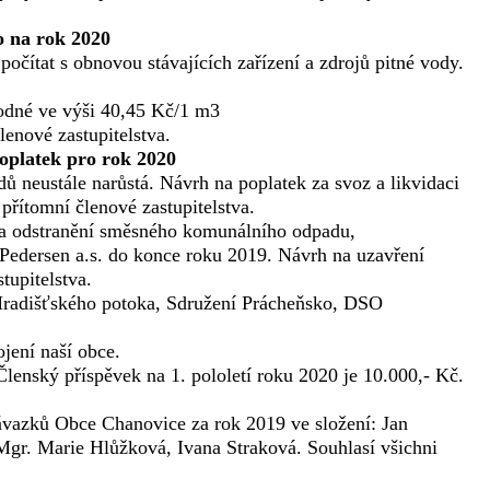
o na rok 2020
počítat s obnovou stávajících zařízení a zdrojů pitné vody.
vodné ve výši 40,45 Kč/1 m3
enové zastupitelstva.
oplatek pro rok 2020
 neustále narůstá. Návrh na poplatek za svoz a likvidaci
přítomní členové zastupitelstva.
a odstranění směsného komunálního odpadu,
edersen a.s. do konce roku 2019. Návrh na uzavření
tupitelstva.
Hradišťského potoka, Sdružení Prácheňsko, DSO
jení naší obce.
enský příspěvek na 1. pololetí roku 2020 je 10.000,- Kč.
závazků Obce Chanovice za rok 2019 ve složení: Jan
Mgr. Marie Hlůžková, Ivana Straková. Souhlasí všichni