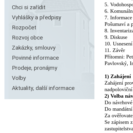
5. Vodohospo
Chci si zařídit
6. Komunální
Vyhlášky a předpisy
7. Informace
Pošumaví a pr
Rozpočet
8. Inventari
Rozvoj obce
9. Diskus
10. Usnesení
Zakázky, smlouvy
11. Závěr
Přítomni: Pe
Povinné informace
Pavlovský, I
Prodeje, pronájmy
1) Zahájení
Volby
Zahájení prov
Aktuality, další informace
nadpoloviční
2) Volba ná
Do návrhové 
Do mandátní 
Za ověřovate
Se zápisem z
zastupitelstv