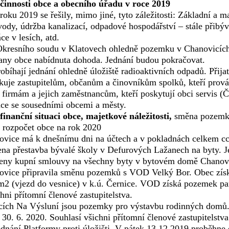
činnosti obce a obecního úřadu v roce 2019
oku 2019 se řešily, mimo jiné, tyto záležitosti: Základní a m
 vody, údržba kanalizací, odpadové hospodářství – stále přib
ce v lesích, atd.
Okresního soudu v Klatovech ohledně pozemku v Chanovicích
any obce nabídnuta dohoda. Jednání budou pokračovat.
obíhají jednání ohledně úložiště radioaktivních odpadů. Přija
ěkuje zastupitelům, občanům a činovníkům spolků, kteří provád
 firmám a jejich zaměstnancům, kteří poskytují obci servis (
áce se sousedními obcemi a městy.
finanční situaci obce, majetkové náležitosti,
směna pozemků
 rozpočet obce na rok 2020
vice má k dnešnímu dni na účtech a v pokladnách celkem cc
ena přestavba bývalé školy v Defurových Lažanech na byty. Je 
eny kupní smlouvy na všechny byty v bytovém domě Chanovic
vice připravila směnu pozemků s VOD Velký Bor. Obec získá
2 (vjezd do vesnice) v k.ú. Černice. VOD získá pozemek par
chni přítomní členové zastupitelstva.
ích Na Výsluní jsou pozemky pro výstavbu rodinných domů.
30. 6. 2020. Souhlasí všichni přítomní členové zastupitelstva
ednání Platformy proti úložišti. V pátek 13.12.2019 proběhne 