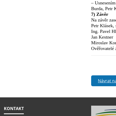
– Usnesením 
Burda, Petr 
7) Závěr
Na závěr zas
Petr Klásek, 
Ing. Pavel Hl
Jan Kestner
Miroslav Kor
Ověřovatelé 
Návrat n
KONTAKT