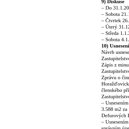
9) Diskuse
– Do 31.1.20
– Sobota 21.
– Čtvrtek 26
– Úterý 31.1
– Středa 1.1
– Sobota 4.1
10) Usnesen
Návrh usnese
Zastupitelst
Zápis z minu
Zastupitels
Zprávu o čin
Horažďovick
členského př
Zastupitelst
– Usnesením
3.588 m2 za 
Defurových 
– Usnesením 
správním úz