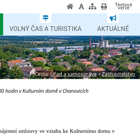
Textová
verze
VOLNÝ ČAS A TURISTIKA
AKTUÁLNĚ
Cesta:
Úřad a samospráva
>
Zastupitelstvo
00 hodin v Kulturním domě v Chanovicích
, nájemní smlouvy ve vztahu ke Kulturnímu domu v