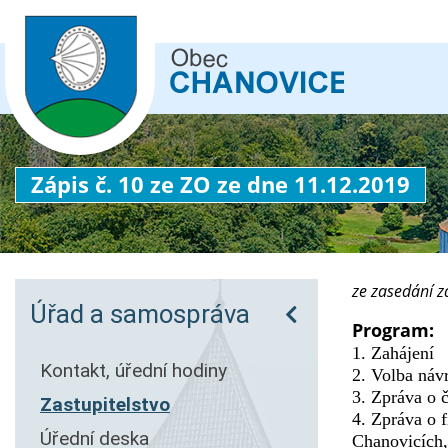
Zápis č. 10 ze ZO ze dne 11.12.2019
ze zasedání z
Úřad a samospráva
Program:
1. Zahájení
Kontakt, úřední hodiny
2. Volba náv
3. Zpráva o 
Zastupitelstvo
4. Zpráva o 
Úřední deska
Chanovicích,