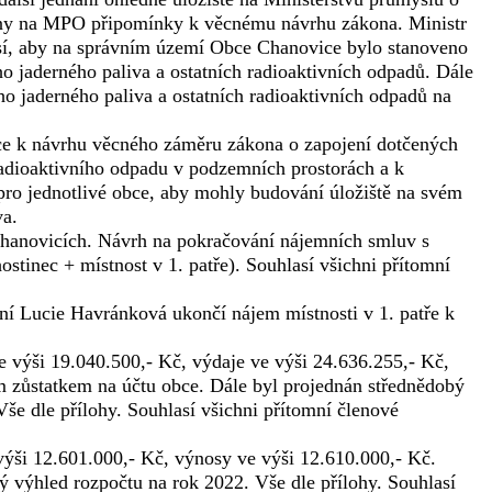
ány na MPO připomínky k věcnému návrhu zákona. Ministr
sí, aby na správním území Obce Chanovice bylo stanoveno
jaderného paliva a ostatních radioaktivních odpadů. Dále
 jaderného paliva a ostatních radioaktivních odpadů na
e k návrhu věcného záměru zákona o zapojení dotčených
 radioaktivního odpadu v podzemních prostorách a k
pro jednotlivé obce, aby mohly budování úložiště na svém
va.
Chanovicích. Návrh na pokračování nájemních smluv s
tinec + místnost v 1. patře). Souhlasí všichni přítomní
ní Lucie Havránková ukončí nájem místnosti v 1. patře k
 výši 19.040.500,- Kč, výdaje ve výši 24.636.255,- Kč,
m zůstatkem na účtu obce. Dále byl projednán střednědobý
še dle přílohy. Souhlasí všichni přítomní členové
ýši 12.601.000,- Kč, výnosy ve výši 12.610.000,- Kč.
 výhled rozpočtu na rok 2022. Vše dle přílohy. Souhlasí