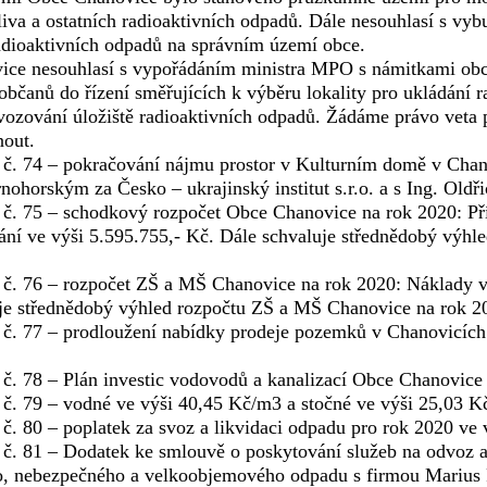
liva a ostatních radioaktivních odpadů. Dále nesouhlasí s v
radioaktivních odpadů na správním území obce.
ce nesouhlasí s vypořádáním ministra MPO s námitkami obc
h občanů do řízení směřujících k výběru lokality pro ukládání
vozování úložiště radioaktivních odpadů. Žádáme právo veta
out.
č. 74 – pokračování nájmu prostor v Kulturním domě v Chan
ohorským za Česko – ukrajinský institut s.r.o. a s Ing. O
č. 75 – schodkový rozpočet Obce Chanovice na rok 2020: Pří
ání ve výši 5.595.755,- Kč. Dále schvaluje střednědobý výhl
č. 76 – rozpočet ZŠ a MŠ Chanovice na rok 2020: Náklady ve
je střednědobý výhled rozpočtu ZŠ a MŠ Chanovice na rok 20
č. 77 – prodloužení nabídky prodeje pozemků v Chanovicích
č. 78 – Plán investic vodovodů a kanalizací Obce Chanovice
č. 79 – vodné ve výši 40,45 Kč/m3 a stočné ve výši 25,03 
č. 80 – poplatek za svoz a likvidaci odpadu pro rok 2020 ve 
č. 81 – Dodatek ke smlouvě o poskytování služeb na odvoz 
, nebezpečného a velkoobjemového odpadu s firmou Marius P