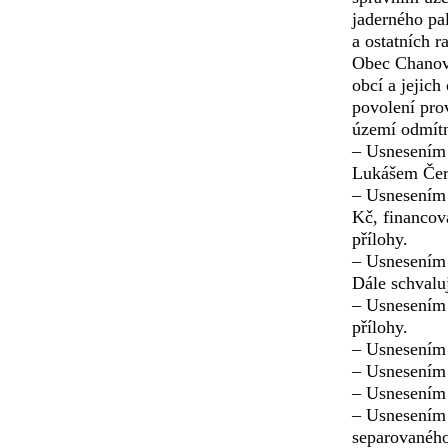
jaderného pa
a ostatních 
Obec Chanovi
obcí a jejic
povolení pro
území odmítn
– Usnesením 
Lukášem Čern
– Usnesením 
Kč, financov
přílohy.
– Usnesením 
Dále schvalu
– Usnesením 
přílohy.
– Usnesením 
– Usnesením 
– Usnesením 
– Usnesením 
separovaného