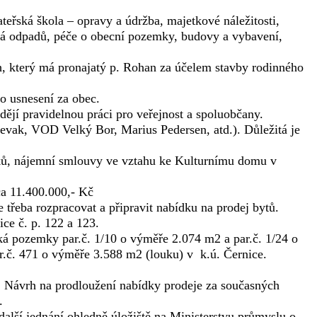
ateřská škola – opravy a údržba, majetkové náležitosti,
ývá odpadů, péče o obecní pozemky, budovy a vybavení,
, který má pronajatý p. Rohan za účelem stavby rodinného
to usnesení za obec.
ějí pravidelnou práci pro veřejnost a spoluobčany.
Čevak, VOD Velký Bor, Marius Pedersen, atd.). Důležitá je
, nájemní smlouvy ve vztahu ke Kulturnímu domu v
a 11.400.000,- Kč
třeba rozpracovat a připravit nabídku na prodej bytů.
e č. p. 122 a 123.
 pozemky par.č. 1/10 o výměře 2.074 m2 a par.č. 1/24 o
.č. 471 o výměře 3.588 m2 (louku) v k.ú. Černice.
 Návrh na prodloužení nabídky prodeje za současných
.
další jednání ohledně úložiště na Ministerstvu průmyslu o