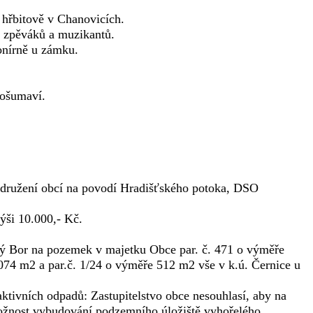
 hřbitově v Chanovicích.
 zpěváků a muzikantů.
onírně u zámku.
Pošumaví.
 Sdružení obcí na povodí Hradišťského potoka, DSO
ýši 10.000,- Kč.
 Bor na pozemek v majetku Obce par. č. 471 o výměře
74 m2 a par.č. 1/24 o výměře 512 m2 vše v k.ú. Černice u
ktivních odpadů: Zastupitelstvo obce nesouhlasí, aby na
žnost vybudování podzemního úložiště vyhořelého