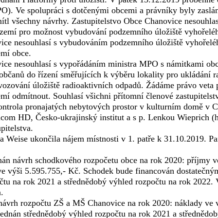
). Ve spolupráci s dotčenými obcemi a právníky byly zasl
ítl všechny návrhy. Zastupitelstvo Obce Chanovice nesouhla
emí pro možnost vybudování podzemního úložiště vyhořelého 
ce nesouhlasí s vybudováním podzemního úložiště vyhořelého
mí obce.
ce nesouhlasí s vypořádáním ministra MPO s námitkami obc
h občanů do řízení směřujících k výběru lokality pro ukládání
vozování úložiště radioaktivních odpadů. Žádáme právo veta 
mí odmítnout. Souhlasí všichni přítomní členové zastupitelst
ontrola pronajatých nebytových prostor v kulturním domě v 
om HD, Česko-ukrajinský institut a s p. Lenkou Wieprich (hos
pitelstva.
a Weise ukončila nájem místnosti v 1. patře k 31.10.2019. Pa
nán návrh schodkového rozpočetu obce na rok 2020: příjmy ve
ve výši 5.595.755,- Kč. Schodek bude financován dostatečný
čtu na rok 2021 a střednědobý výhled rozpočtu na rok 2022. V
a.
návrh rozpočtu ZŠ a MŠ Chanovice na rok 2020: náklady ve v
jednán střednědobý výhled rozpočtu na rok 2021 a střednědobý