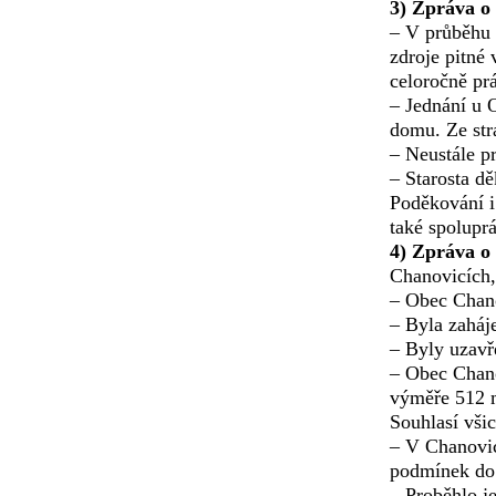
3) Zpráva o 
– V průběhu r
zdroje pitné
celoročně prá
– Jednání u 
domu. Ze str
– Neustále pr
– Starosta d
Poděkování i
také spolupr
4) Zpráva o 
Chanovicích,
– Obec Chano
– Byla zaháj
– Byly uzavř
– Obec Chano
výměře 512 m
Souhlasí vši
– V Chanovic
podmínek do 
– Proběhlo j