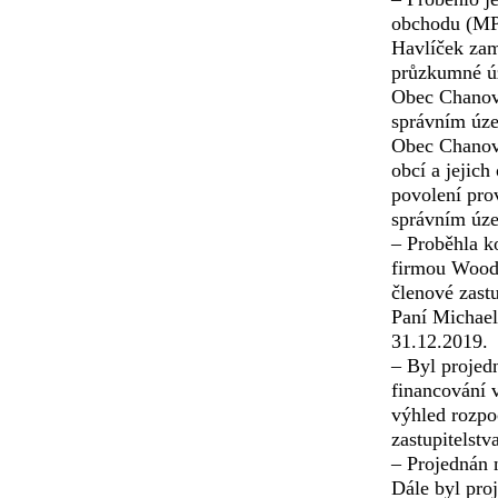
obchodu (MPO
Havlíček zam
průzkumné úz
Obec Chanovi
správním úze
Obec Chanovi
obcí a jejic
povolení pro
správním úze
– Proběhla k
firmou Woodc
členové zastu
Paní Michael
31.12.2019.
– Byl projed
financování 
výhled rozpo
zastupitelstv
– Projednán 
Dále byl pro