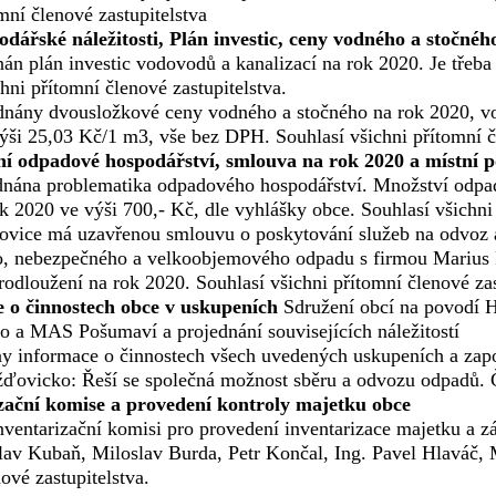
mní členové zastupitelstva
dářské náležitosti, Plán investic, ceny vodného a stočnéh
án plán investic vodovodů a kanalizací na rok 2020. Je třeba 
hni přítomní členové zastupitelstva.
dnány dvousložkové ceny vodného a stočného na rok 2020, 
výši 25,03 Kč/1 m3, vše bez DPH. Souhlasí všichni přítomní čl
í odpadové hospodářství, smlouva na rok 2020 a místní p
dnána problematika odpadového hospodářství. Množství odpadů
k 2020 ve výši 700,- Kč, dle vyhlášky obce. Souhlasí všichni 
vice má uzavřenou smlouvu o poskytování služeb na odvoz 
, nebezpečného a velkoobjemového odpadu s firmou Marius P
odloužení na rok 2020. Souhlasí všichni přítomní členové zas
e o činnostech obce v uskupeních
Sdružení obcí na povodí 
 a MAS Pošumaví a projednání souvisejících náležitostí
y informace o činnostech všech uvedených uskupeních a zapo
ovicko: Řeší se společná možnost sběru a odvozu odpadů. Čl
izační komise a provedení kontroly majetku obce
nventarizační komisi pro provedení inventarizace majetku a 
lav Kubaň, Miloslav Burda, Petr Končal, Ing. Pavel Hlaváč, 
ové zastupitelstva.