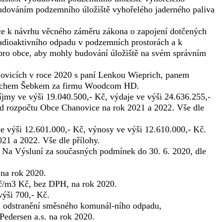
ybudováním podzemního úložiště vyhořelého jaderného paliva
e k návrhu věcného záměru zákona o zapojení dotčených
 radioaktivního odpadu v podzemních prostorách a k
 pro obce, aby mohly budování úložiště na svém správním
ovicích v roce 2020 s paní Lenkou Wieprich, panem
ldřichem Šebkem za firmu Woodcom HD.
jmy ve výši 19.040.500,- Kč, výdaje ve výši 24.636.255,-
ed rozpočtu Obce Chanovice na rok 2021 a 2022. Vše dle
 výši 12.601.000,- Kč, výnosy ve výši 12.610.000,- Kč.
21 a 2022. Vše dle přílohy.
 Na Výsluní za současných podmínek do 30. 6. 2020, dle
 na rok 2020.
Kč/m3 Kč, bez DPH, na rok 2020.
výši 700,- Kč.
a odstranění směsného komunál-ního odpadu,
edersen a.s. na rok 2020.