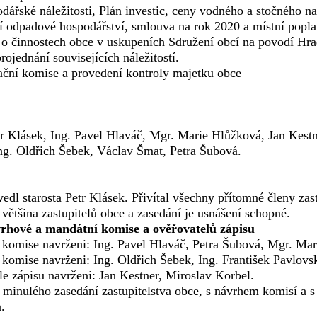
dářské náležitosti, Plán investic, ceny vodného a stočného n
 odpadové hospodářství, smlouva na rok 2020 a místní popla
 o činnostech obce v uskupeních Sdružení obcí na povodí 
ojednání souvisejících náležitostí.
zační komise a provedení kontroly majetku obce
e
tr Klásek, Ing. Pavel Hlaváč, Mgr. Marie Hlůžková, Jan Kestn
ng. Oldřich Šebek, Václav Šmat, Petra Šubová.
edl starosta Petr Klásek. Přivítal všechny přítomné členy zas
 většina zastupitelů obce a zasedání je usnášení schopné.
vrhové a mandátní komise a ověřovatelů zápisu
komise navrženi: Ing. Pavel Hlaváč, Petra Šubová, Mgr. Mar
komise navrženi: Ing. Oldřich Šebek, Ing. František Pavlovs
le zápisu navrženi: Jan Kestner, Miroslav Korbel.
 minulého zasedání zastupitelstva obce, s návrhem komisí a 
a.