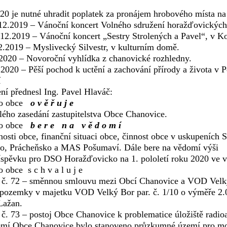
20 je nutné uhradit poplatek za pronájem hrobového místa na
12.2019 – Vánoční koncert Volného sdružení horažďovických
.12.2019 – Vánoční koncert „Sestry Strolených a Pavel“, v K
2.2019 – Myslivecký Silvestr, v kulturním domě.
.2020 – Novoroční vyhlídka z chanovické rozhledny.
.2020 – Pěší pochod k uctění a zachování přírody a života v 
í
ní přednesl Ing. Pavel Hlaváč:
vo obce
o v ě ř u j e
lého zasedání zastupitelstva Obce Chanovice.
tvo obce
b e r e n a v ě d o m í
nosti obce, finanční situaci obce, činnost obce v uskupeních
o, Prácheňsko a MAS Pošumaví. Dále bere na vědomí výši
íspěvku pro DSO Horažďovicko na 1. pololetí roku 2020 ve v
vo obce s c h v a l u j e
 č. 72 – směnnou smlouvu mezi Obcí Chanovice a VOD Velký
pozemky v majetku VOD Velký Bor par. č. 1/10 o výměře 2.0
Lažan.
č. 73 – postoj Obce Chanovice k problematice úložiště radioa
emí Obce Chanovice bylo stanoveno průzkumné území pro mo