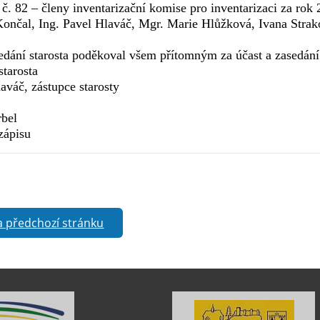
č. 82 – členy inventarizační komise pro inventarizaci za rok
Končal, Ing. Pavel Hlaváč, Mgr. Marie Hlůžková, Ivana Strak
edání starosta poděkoval všem přítomným za účast a zasedání
starosta
aváč, zástupce starosty
bel
zápisu
a předchozí stránku