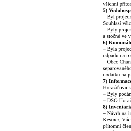
všichni příto
5) Vodohospo
– Byl projedn
Souhlasí všic
– Byly proje
a stočné ve 
6) Komunáln
– Byla proje
odpadu na ro
– Obec Chano
separovaného
dodatku na pr
7) Informac
Horažďovicko
– Byly podán
– DSO Horažď
8) Inventar
– Návrh na i
Kestner, Vác
přítomní člen