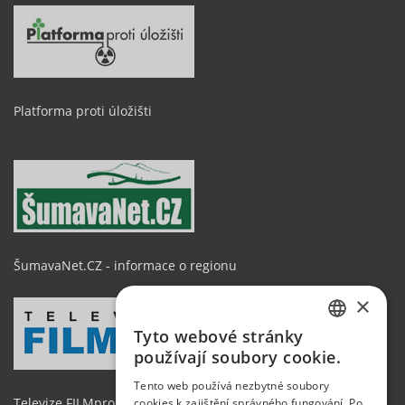
Platforma proti úložišti
ŠumavaNet.CZ - informace o regionu
×
Tyto webové stránky
CZECH
používají soubory cookie.
GERMAN
Tento web používá nezbytné soubory
Televize FILMpro
cookies k zajištění správného fungování. Po
ENGLISH