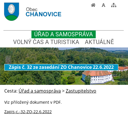
ÚŘAD A SAMOSPRÁVA
VOLNÝ ČAS A TURISTIKA
AKTUÁLNĚ
Zápis č. 32 ze zasedání ZO Chanovice 22.6.2022
Cesta:
Úřad a samospráva
>
Zastupitelstvo
Viz přiložený dokument v PDF.
Zapis-c.-32-ZO-22.6.2022