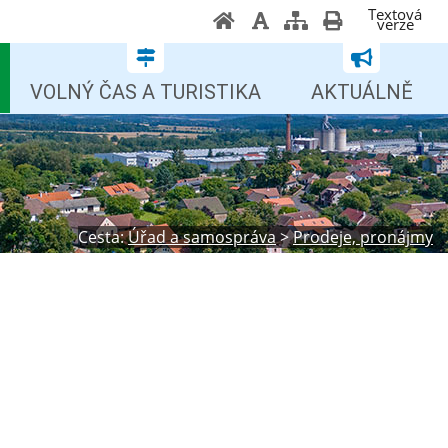
Textová
verze
VOLNÝ ČAS A TURISTIKA
AKTUÁLNĚ
Cesta:
Úřad a samospráva
>
Prodeje, pronájmy