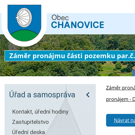
Záměr pronájmu části pozemku par.č. 
Záměr pronáj
Úřad a samospráva
pronájem - 
Kontakt, úřední hodiny
Návrat n
Zastupitelstvo
Úřední deska