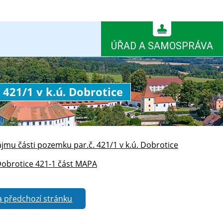
ÚŘAD A SAMOSPRÁVA
421/1 v k.ú. Dobrotice
mu části pozemku par.č. 421/1 v k.ú. Dobrotice
Dobrotice 421-1 část MAPA
a předchozí stránku