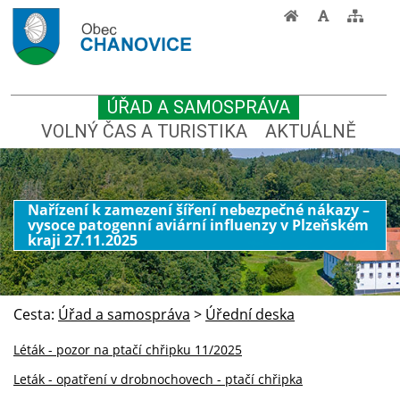
ÚŘAD A SAMOSPRÁVA
VOLNÝ ČAS A TURISTIKA
AKTUÁLNĚ
Nařízení k zamezení šíření nebezpečné nákazy –
vysoce patogenní aviární influenzy v Plzeňském
kraji 27.11.2025
Cesta:
Úřad a samospráva
>
Úřední deska
Léták - pozor na ptačí chřipku 11/2025
Leták - opatření v drobnochovech - ptačí chřipka