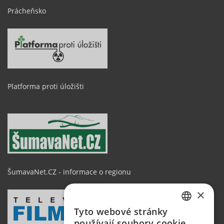
Prácheňsko
Platforma proti úložišti
ŠumavaNet.CZ - informace o regionu
×
Tyto webové stránky
CZECH
používají soubory cookie.