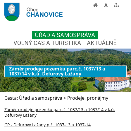
ÚŘAD A SAMOSPRÁVA
VOLNÝ ČAS A TURISTIKA
AKTUÁLNĚ
Záměr prodeje pozemku parc.č. 1037/13 a
1037/14 v k.ú. Defurovy Lažany
Cesta:
Úřad a samospráva
>
Prodeje, pronájmy
Záměr prodeje pozemku parc.č. 1037/13 a 1037/14 v k.ú.
Defurovy Lažany
GP - Defurovy Lažany p.č. 1037-13 a 1037-14