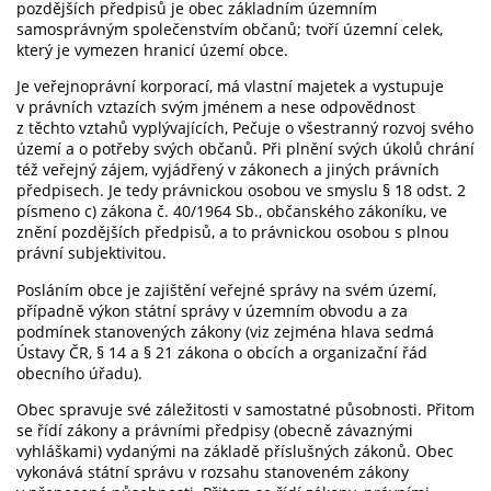
pozdějších předpisů je obec základním územním
samosprávným společenstvím občanů; tvoří územní celek,
který je vymezen hranicí území obce.
Je veřejnoprávní korporací, má vlastní majetek a vystupuje
v právních vztazích svým jménem a nese odpovědnost
z těchto vztahů vyplývajících, Pečuje o všestranný rozvoj svého
území a o potřeby svých občanů. Při plnění svých úkolů chrání
též veřejný zájem, vyjádřený v zákonech a jiných právních
předpisech. Je tedy právnickou osobou ve smyslu § 18 odst. 2
písmeno c) zákona č. 40/1964 Sb., občanského zákoníku, ve
znění pozdějších předpisů, a to právnickou osobou s plnou
právní subjektivitou.
Posláním obce je zajištění veřejné správy na svém území,
případně výkon státní správy v územním obvodu a za
podmínek stanovených zákony (viz zejména hlava sedmá
Ústavy ČR, § 14 a § 21 zákona o obcích a organizační řád
obecního úřadu).
Obec spravuje své záležitosti v samostatné působnosti. Přitom
se řídí zákony a právními předpisy (obecně závaznými
vyhláškami) vydanými na základě příslušných zákonů. Obec
vykonává státní správu v rozsahu stanoveném zákony