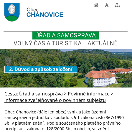
ÚŘAD A SAMOSPRÁVA
VOLNÝ ČAS A TURISTIKA
AKTUÁLNĚ
2. Důvod a způsob založení
Cesta:
Úřad a samospráva
>
Povinné informace
>
Informace zveřejňované o povinném subjektu
Obec Chanovice (dále jen obec) vznikla jako územní
samosprávná jednotka v souladu s § 1 zákona číslo 367/1990
Sb. v platném znění. Podle současného platného právního
předpisu – zákona č. 128/2000 Sb., o obcích, ve znění