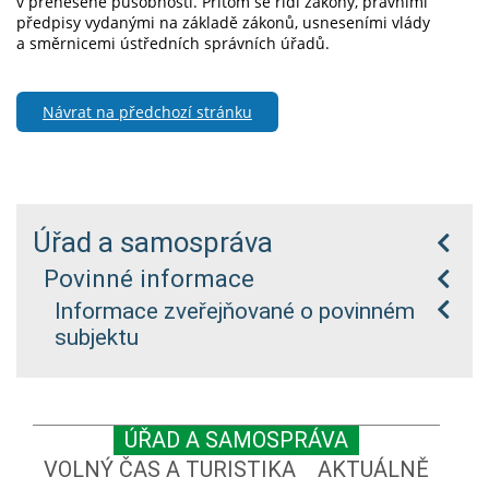
v přenesené působnosti. Přitom se řídí zákony, právními
předpisy vydanými na základě zákonů, usneseními vlády
a směrnicemi ústředních správních úřadů.
Návrat na předchozí stránku
Úřad a samospráva
Povinné informace
Informace zveřejňované o povinném
subjektu
ÚŘAD A SAMOSPRÁVA
VOLNÝ ČAS A TURISTIKA
AKTUÁLNĚ